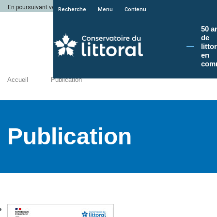
En poursuivant votre navigation sur le site du Conservatoire du littoral, vous a
Recherche
Menu
Contenu
50 a
de
litto
en
com
Accueil
Publication
Publication