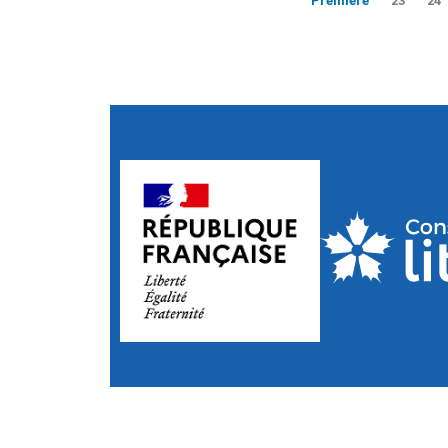
Première
23
24