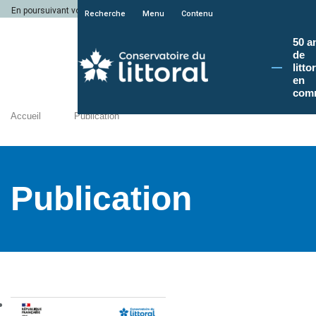
En poursuivant votre navigation sur le site du Conservatoire du littoral, vous a
Recherche
Menu
Contenu
50 a
de
litto
en
com
Accueil
Publication
Publication