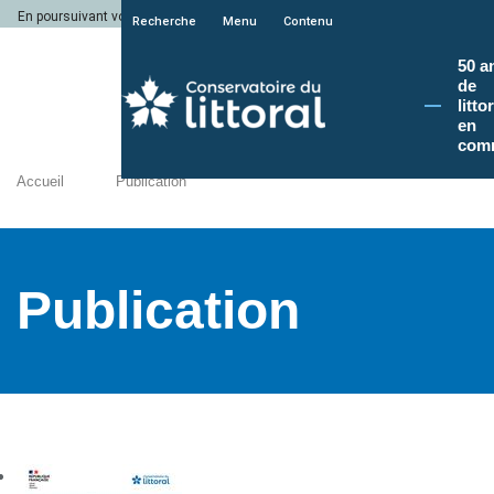
En poursuivant votre navigation sur le site du Conservatoire du littoral, vous a
Recherche
Menu
Contenu
50 a
de
litto
en
com
Accueil
Publication
Publication