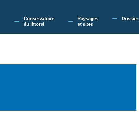
 Conservatoire du littoral, vous acceptez l'utilisation de cookies pour vous propose
Conservatoire
Paysages
Dossier
du littoral
et sites