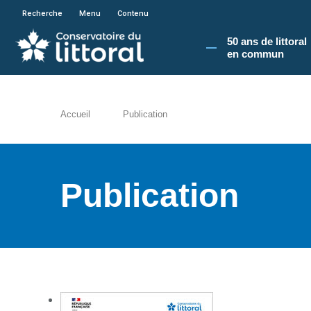
En poursuivant votre navigation sur le site du
Recherche
Menu
Contenu
50 ans de littoral
en commun​
Accueil
Publication
Publication