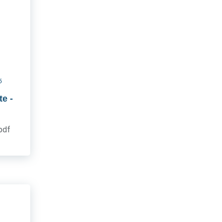
6
te
-
.pdf