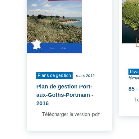
Riva
Plans de gestion
mars 2016
févrie
Plan de gestion Port-
85
aux-Goths-Portmain
-
Té
2016
Télécharger la version .pdf