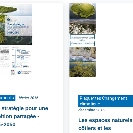
uments
février 2016
Plaquettes Changement
climatique
 stratégie pour une
décembre 2015
ition partagée
-
Les espaces naturels
5-2050
côtiers et les