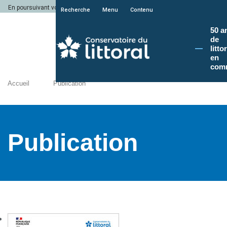
En poursuivant votre navigation sur le site du Conservatoire du littoral, vous a
Recherche
Menu
Contenu
50 a
de
litto
en
com
Accueil
Publication
Publication