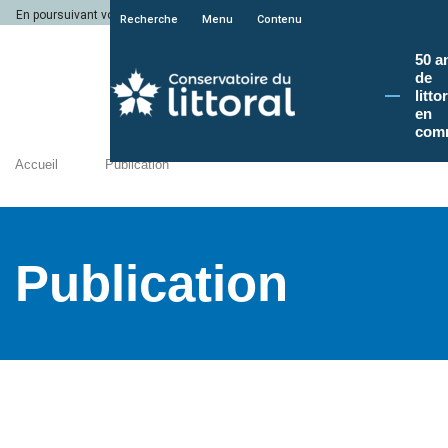
En poursuivant votre navigation sur le site du Conservatoire du littoral, vous a
Recherche
Menu
Contenu
50 a
de
litto
en
com
Accueil
Publication
Publication