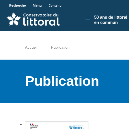
En poursuivant votre navigation sur le site du
Recherche
Menu
Contenu
50 ans de littoral
en commun​
Accueil
Publication
Publication