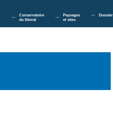
 Conservatoire du littoral, vous acceptez l'utilisation de cookies pour vous propose
Conservatoire
Paysages
Dossier
du littoral
et sites