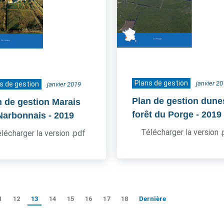
Plans de gestion
janvier 2
s de gestion
janvier 2019
Plan de gestion dune
n de gestion Marais
forêt du Porge
- 2019
Narbonnais
- 2019
Télécharger la version 
lécharger la version .pdf
1
12
13
14
15
16
17
18
Dernière