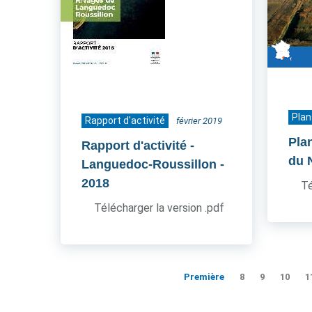
Plan
Rapport d'activité
février 2019
Pla
Rapport d'activité -
du 
Languedoc-Roussillon
-
2018
Té
Télécharger la version .pdf
Première
8
9
10
1