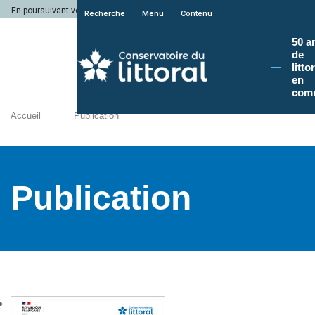
En poursuivant votre navigation sur le site du Conservatoire du littoral, vous a
Recherche
Menu
Contenu
50 a
de
litto
en
com
Accueil
Publication
Publication