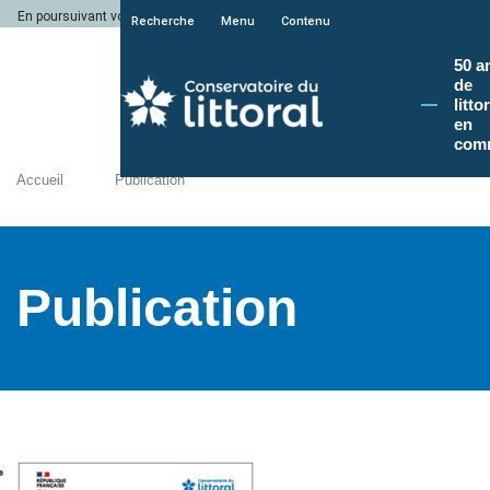
En poursuivant votre navigation sur le site du Conservatoire du littoral, vous a
Recherche
Menu
Contenu
50 a
de
litto
en
com
Accueil
Publication
Publication