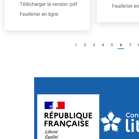
Télécharger la version .pdf
Feuilleter en
Feuilleter en ligne
1
2
3
4
5
6
7