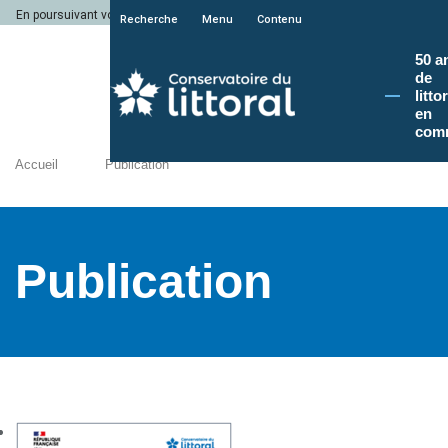
En poursuivant votre navigation sur le site du Conservatoire du littoral, vous a
Recherche
Menu
Contenu
50 a
de
litto
en
com
Accueil
Publication
Publication