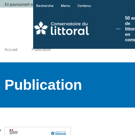
En poursuivant votre navigation sur le site du Conservatoire du littoral, vous a
Recherche
Menu
Contenu
50 a
de
litto
en
com
Accueil
Publication
Publication