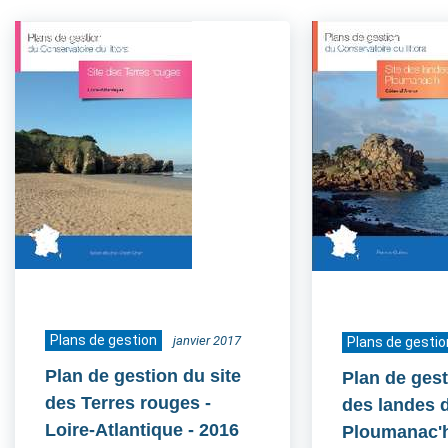
Plans de gestion
janvier 2017
Plans de gestio
Plan de gestion du site
Plan de gest
des Terres rouges -
des landes 
Loire-Atlantique
- 2016
Ploumanac'h