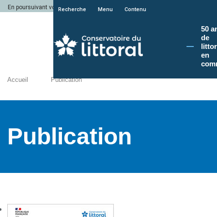
En poursuivant votre navigation sur le site du Conservatoire du littoral, vous a
Recherche
Menu
Contenu
50 a
de
litto
en
com
Accueil
Publication
Publication