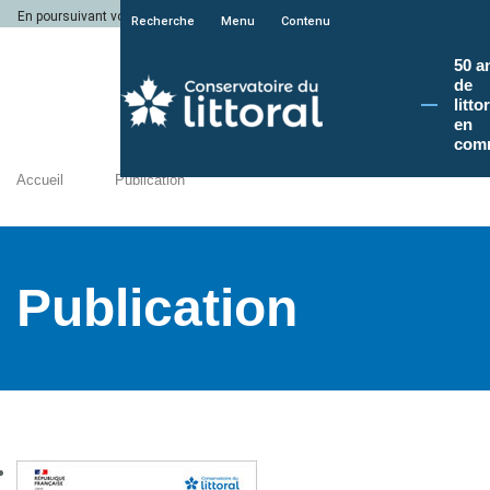
En poursuivant votre navigation sur le site du Conservatoire du littoral, vous a
Recherche
Menu
Contenu
50 a
de
litto
en
com
Accueil
Publication
Publication