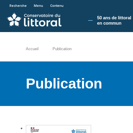
En poursuivant votre navigation sur le site du
Recherche
Menu
Contenu
50 ans de littoral
en commun​
Accueil
Publication
Publication