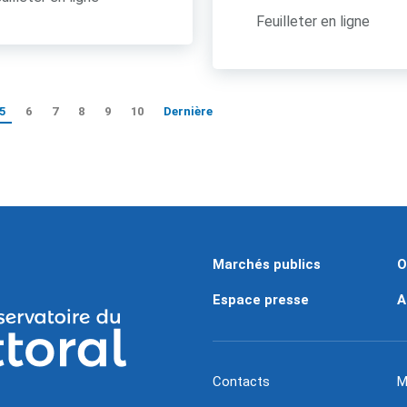
Feuilleter en ligne
5
6
7
8
9
10
Dernière
Marchés publics
O
Espace presse
A
Contacts
M