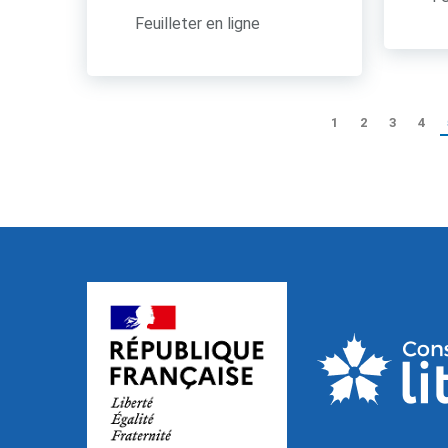
Feuilleter en ligne
1
2
3
4