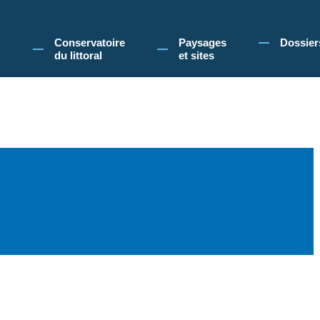
 Conservatoire du littoral, vous acceptez l'utilisation de cookies pour vous propose
Conservatoire
Paysages
Dossier
du littoral
et sites