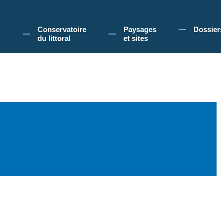
 Conservatoire du littoral, vous acceptez l'utilisation de cookies pour vous propose
Conservatoire
Paysages
Dossier
du littoral
et sites