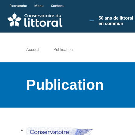
En poursuivant votre navigation sur le site du
Recherche
Menu
Contenu
50 ans de littoral
en commun​
Accueil
Publication
Publication