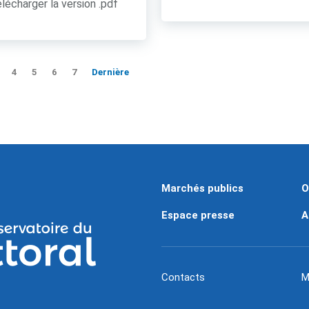
lécharger la version .pdf
4
5
6
7
Dernière
Marchés publics
O
Espace presse
A
Contacts
M