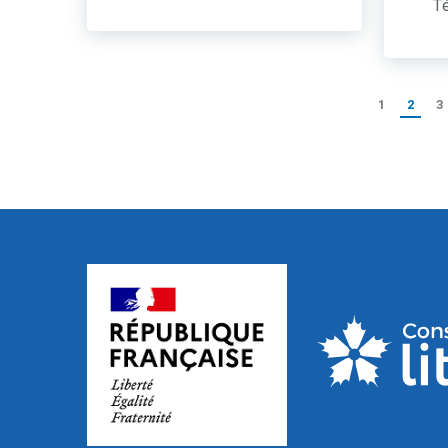
Té
1
2
3