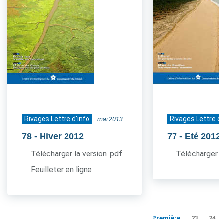
Rivages Lettre d'info
Rivages Lettre 
mai 2013
78
- Hiver 2012
77
- Eté 201
Télécharger la version .pdf
Télécharger 
Feuilleter en ligne
Première
23
24