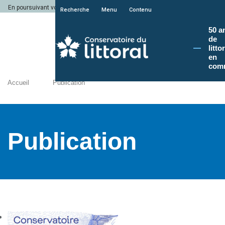
En poursuivant votre navigation sur le site du Conservatoire du littoral, vous a
Recherche
Menu
Contenu
50 a
de
litto
en
com
Accueil
Publication
Publication