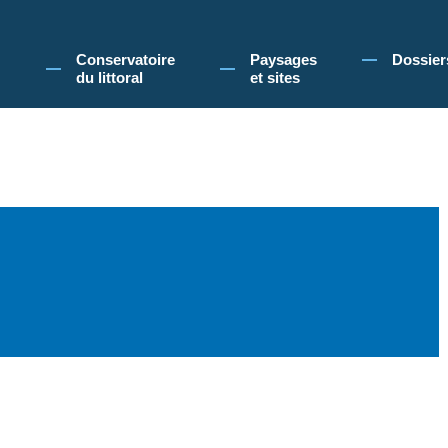
 Conservatoire du littoral, vous acceptez l'utilisation de cookies pour vous propose
Conservatoire
Paysages
Dossier
du littoral
et sites