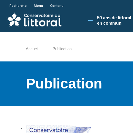
En poursuivant votre navigation sur le site du
Recherche
Menu
Contenu
50 ans de littoral
en commun​
Accueil
Publication
Publication