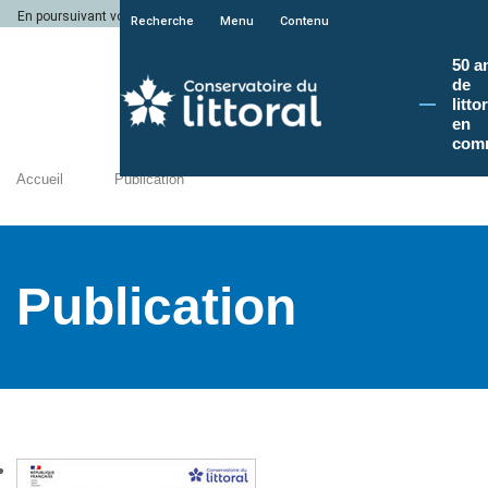
En poursuivant votre navigation sur le site du Conservatoire du littoral, vous a
Recherche
Menu
Contenu
50 a
de
litto
en
com
Accueil
Publication
Publication