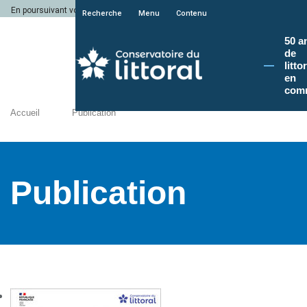
En poursuivant votre navigation sur le site du Conservatoire du littoral, vous a
Recherche
Menu
Contenu
50 a
de
litto
en
com
Accueil
Publication
Publication