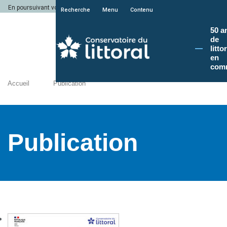
En poursuivant votre navigation sur le site du Conservatoire du littoral, vous a
Recherche
Menu
Contenu
50 a
de
litto
en
com
Accueil
Publication
Publication