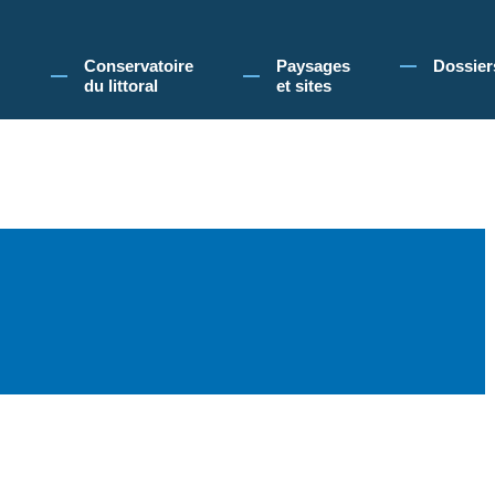
 Conservatoire du littoral, vous acceptez l'utilisation de cookies pour vous propose
Conservatoire
Paysages
Dossier
du littoral
et sites