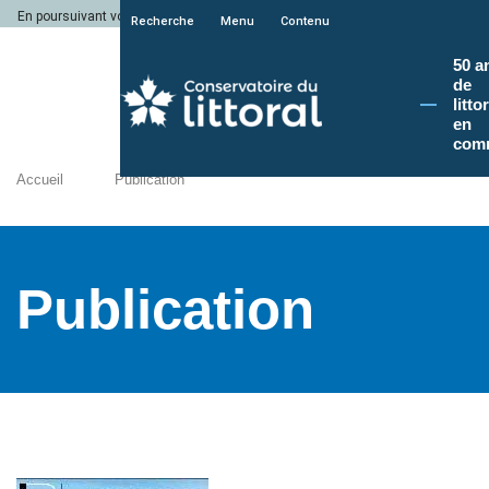
En poursuivant votre navigation sur le site du Conservatoire du littoral, vous a
Recherche
Menu
Contenu
50 a
de
litto
en
com
Accueil
Publication
Publication