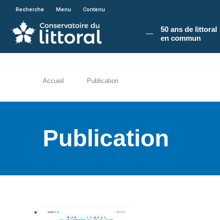
En poursuivant votre navigation sur le site du
Recherche
Menu
Contenu
50 ans de littoral
en commun​
Accueil
Publication
Publication