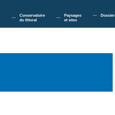
 Conservatoire du littoral, vous acceptez l'utilisation de cookies pour vous propose
Conservatoire
Paysages
Dossier
du littoral
et sites