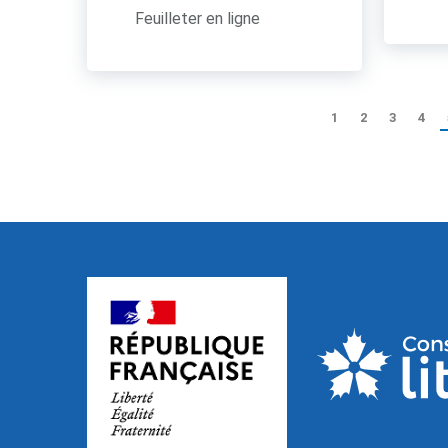
Feuilleter en ligne
1
2
3
4