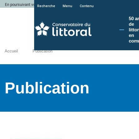
En poursuivant votre navigation sur le site du Conservatoire du littoral, vous a
Recherche
Menu
Contenu
50 a
de
litto
en
com
Accueil
Publication
Publication