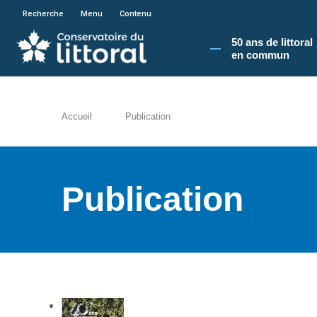
En poursuivant votre navigation sur le site du
Recherche
Menu
Contenu
50 ans de littoral
en commun​
Accueil
Publication
Publication