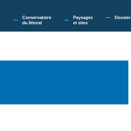
 Conservatoire du littoral, vous acceptez l'utilisation de cookies pour vous propose
Conservatoire
Paysages
Dossier
du littoral
et sites