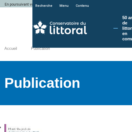
En poursuivant votre navigation sur le site du Conservatoire du littoral, vous a
Recherche
Menu
Contenu
50 a
de
litto
en
com
Accueil
Publication
Publication