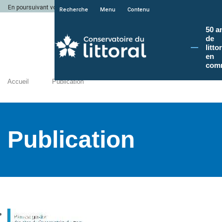
En poursuivant votre navigation sur le site du Conservatoire du littoral, vous a
Recherche
Menu
Contenu
50 a
de
litto
en
com
Accueil
Publication
Publication