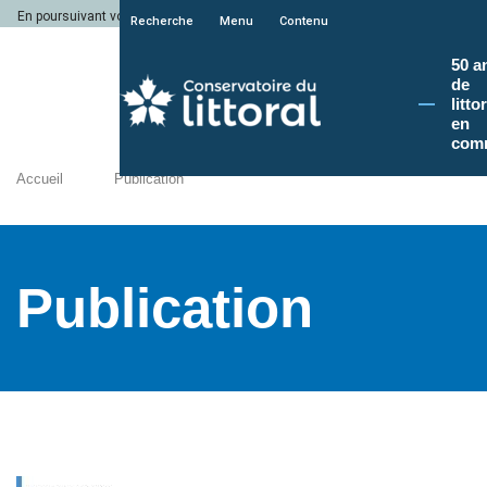
En poursuivant votre navigation sur le site du Conservatoire du littoral, vous a
Recherche
Menu
Contenu
50 a
de
litto
en
com
Accueil
Publication
Publication