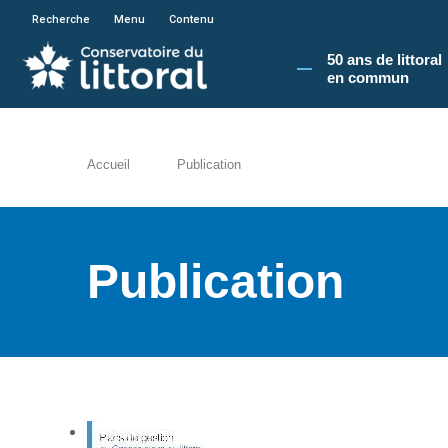
En poursuivant votre navigation sur le site du
Recherche
Menu
Contenu
50 ans de littoral
en commun​
Accueil
Publication
Publication