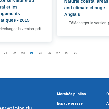
Conservatoire du
Natural coastal areas
oral et les
and climate change
-
ngements
Anglais
matiques
- 2015
Télécharger la version 
lécharger la version .pdf
21
22
23
24
25
26
27
28
29
Marchés publics
O
Espace presse
A