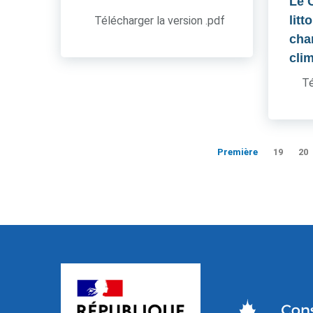
Le 
litt
Télécharger la version .pdf
cha
cli
Té
Première
19
20