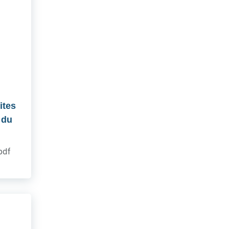
ites
 du
.pdf