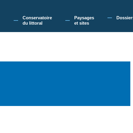
 Conservatoire du littoral, vous acceptez l'utilisation de cookies pour vous propose
Conservatoire
Paysages
Dossier
du littoral
et sites