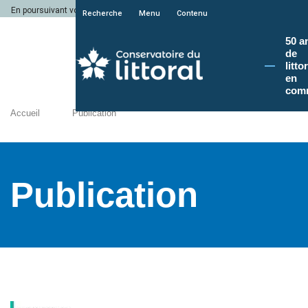
En poursuivant votre navigation sur le site du Conservatoire du littoral, vous a
Recherche
Menu
Contenu
50 a
de
litto
en
com
Accueil
Publication
Publication