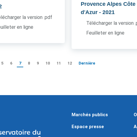
Provence Alpes Côte
2
d'Azur
- 2021
lécharger la version .pdf
Télécharger la version 
uilleter en ligne
Feuilleter en ligne
5
6
7
8
9
10
11
12
Dernière
Marchés publics
O
Espace presse
A