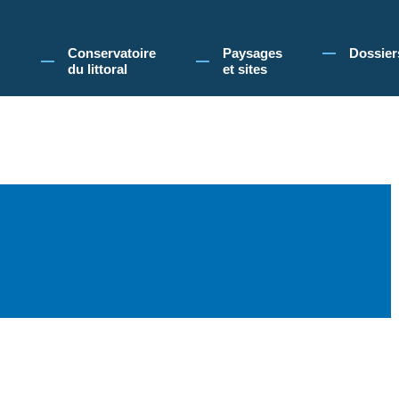
 Conservatoire du littoral, vous acceptez l'utilisation de cookies pour vous propose
Conservatoire
Paysages
Dossier
du littoral
et sites