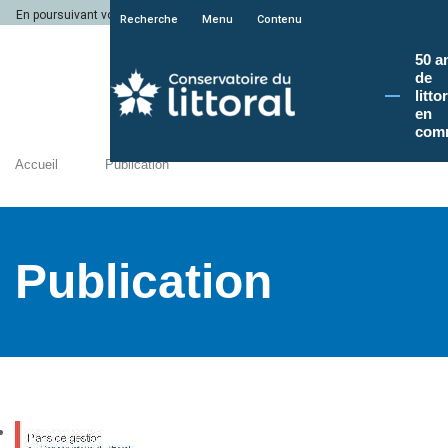
En poursuivant votre navigation sur le site du Conservatoire du littoral, vous a
Recherche
Menu
Contenu
50 a
de
litto
en
com
Accueil
Publication
Publication