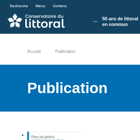
En poursuivant votre navigation sur le site du
Recherche
Menu
Contenu
50 ans de littoral
en commun​
Accueil
Publication
Publication