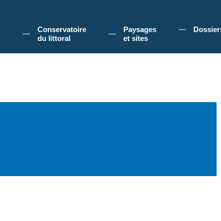
 Conservatoire du littoral, vous acceptez l'utilisation de cookies pour vous propose
Conservatoire
Paysages
Dossier
du littoral
et sites