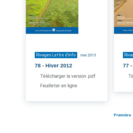
Rivages Lettre d'info
Riva
mai 2013
78
- Hiver 2012
77
-
Télécharger la version .pdf
Té
Feuilleter en ligne
Première