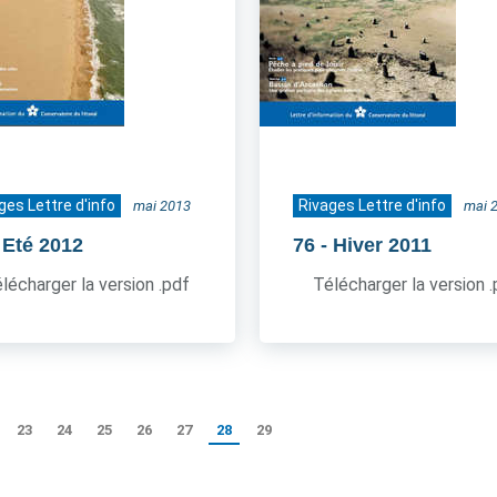
ges Lettre d'info
Rivages Lettre d'info
mai 2013
mai 
 Eté 2012
76
- Hiver 2011
lécharger la version .pdf
Télécharger la version 
23
24
25
26
27
28
29