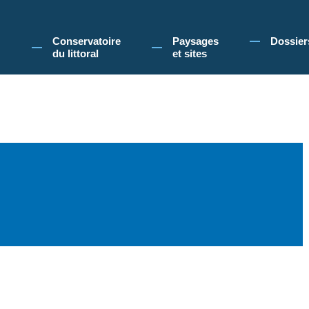
 Conservatoire du littoral, vous acceptez l'utilisation de cookies pour vous propose
Conservatoire
Paysages
Dossier
du littoral
et sites