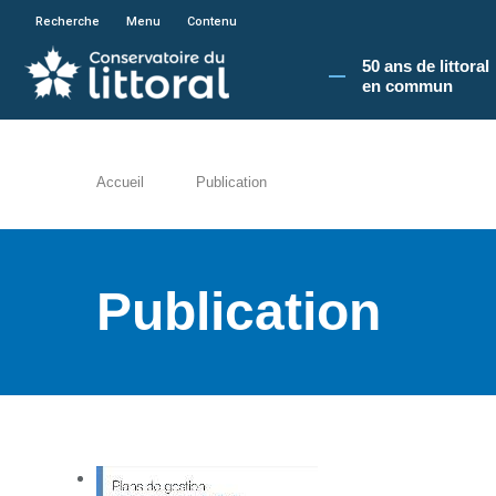
En poursuivant votre navigation sur le site du
Recherche
Menu
Contenu
50 ans de littoral
en commun​
Accueil
Publication
Publication