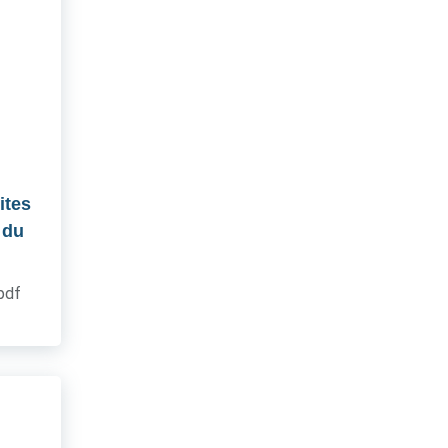
ites
 du
.pdf