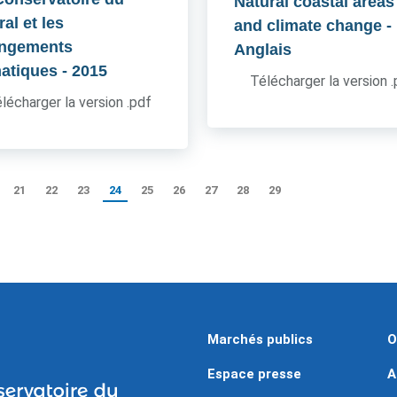
Natural coastal areas
oral et les
and climate change
-
ngements
Anglais
matiques
- 2015
Télécharger la version 
lécharger la version .pdf
21
22
23
24
25
26
27
28
29
Marchés publics
O
Espace presse
A