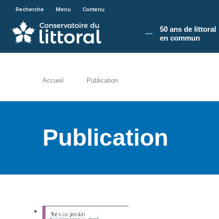
En poursuivant votre navigation sur le site du
Recherche
Menu
Contenu
50 ans de littoral
en commun​
Accueil
Publication
Publication