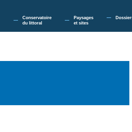
 Conservatoire du littoral, vous acceptez l'utilisation de cookies pour vous propose
Conservatoire
Paysages
Dossier
du littoral
et sites