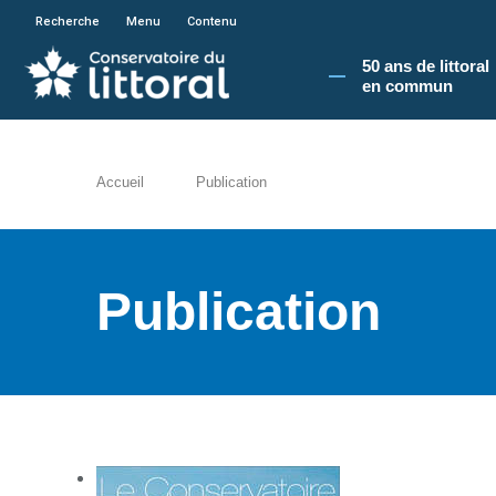
En poursuivant votre navigation sur le site du
Recherche
Menu
Contenu
50 ans de littoral
en commun​
Accueil
Publication
Publication