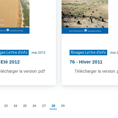
ges Lettre d'info
Rivages Lettre d'info
mai 2013
mai 
 Eté 2012
76
- Hiver 2011
lécharger la version .pdf
Télécharger la version 
23
24
25
26
27
28
29