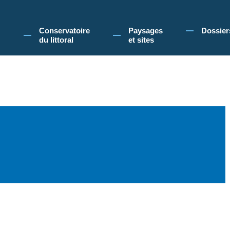
 Conservatoire du littoral, vous acceptez l'utilisation de cookies pour vous propose
Conservatoire
Paysages
Dossier
du littoral
et sites