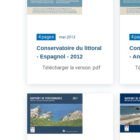
4 pages
4 p
mai 2013
Conservatoire du littoral
Cons
- Espagnol
- 2012
- An
Télécharger la version .pdf
Té