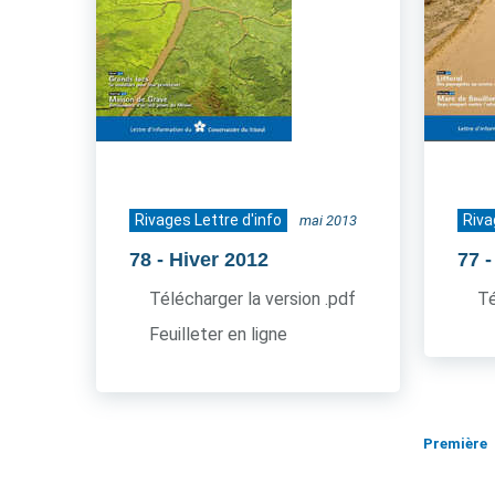
Rivages Lettre d'info
Riva
mai 2013
78
- Hiver 2012
77
-
Télécharger la version .pdf
Té
Feuilleter en ligne
Première