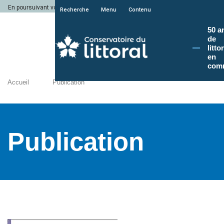
En poursuivant votre navigation sur le site du Conservatoire du littoral, vous a
Recherche
Menu
Contenu
50 a
de
litto
en
com
Accueil
Publication
Publication