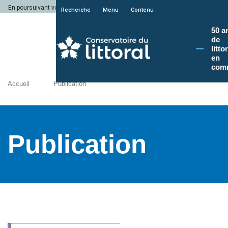
En poursuivant votre navigation sur le site du Conservatoire du littoral, vous a
Recherche
Menu
Contenu
50 a
de
litto
en
com
Accueil
Publication
Publication