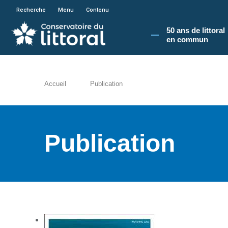
En poursuivant votre navigation sur le site du
Recherche
Menu
Contenu
50 ans de littoral
en commun​
Accueil
Publication
Publication