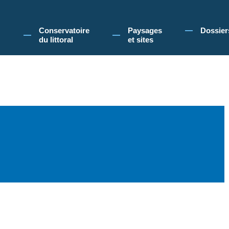
 Conservatoire du littoral, vous acceptez l'utilisation de cookies pour vous propose
Conservatoire
Paysages
Dossier
du littoral
et sites