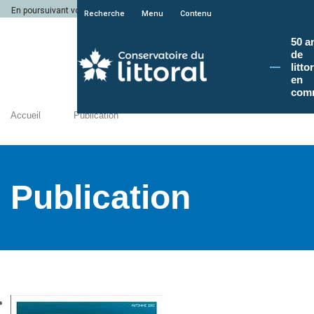
En poursuivant votre navigation sur le site du Conservatoire du littoral, vous a
Recherche
Menu
Contenu
50 a
de
litto
en
com
Accueil
Publication
Publication