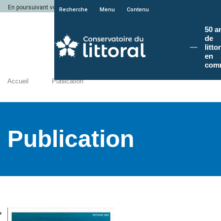
En poursuivant votre navigation sur le site du Conservatoire du littoral, vous a
Recherche
Menu
Contenu
50 a
de
litto
en
com
Accueil
Publication
Publication