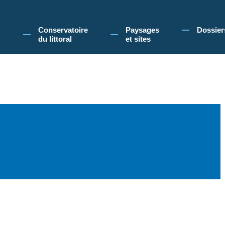
 Conservatoire du littoral, vous acceptez l'utilisation de cookies pour vous propose
Conservatoire
Paysages
Dossier
du littoral
et sites