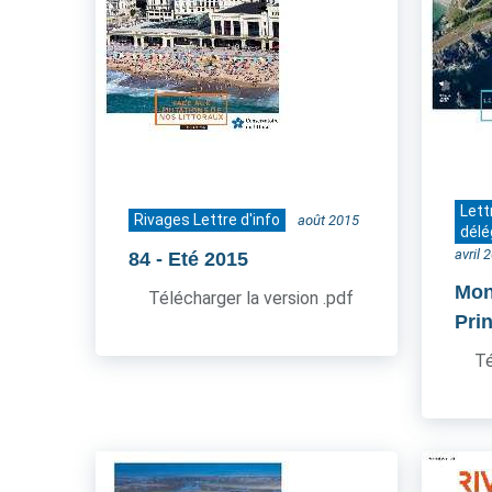
Lett
Rivages Lettre d'info
août 2015
délé
avril 
84
- Eté 2015
Mon
Télécharger la version .pdf
Pri
Té