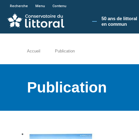
En poursuivant votre navigation sur le site du
Recherche
Menu
Contenu
50 ans de littoral
en commun​
Accueil
Publication
Publication