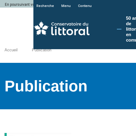
En poursuivant votre navigation sur le site du Conservatoire du littoral, vous a
Recherche
Menu
Contenu
50 a
de
litto
en
com
Accueil
Publication
Publication