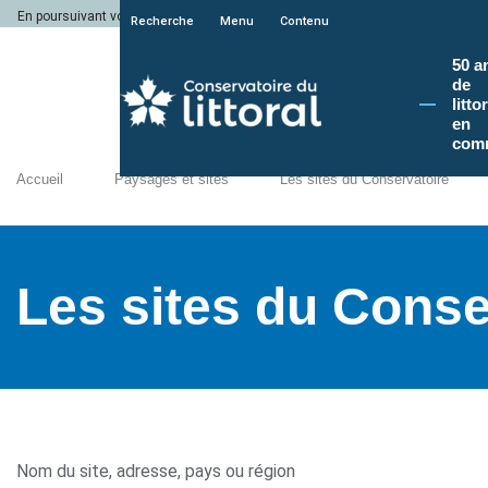
En poursuivant votre navigation sur le site du Conservatoire du littoral, vous a
Recherche
Menu
Contenu
50 a
de
litto
en
com
Accueil
Paysages et sites
Les sites du Conservatoire
Les sites du Conse
Nom du site, adresse, pays ou région