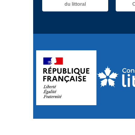
du littoral
C