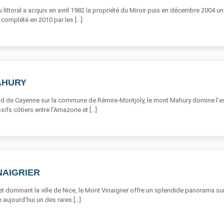
 littoral a acquis en avril 1982 la propriété du Miroir puis en décembre 2004
complété en 2010 par les [...]
AHURY
ud de Cayenne sur la commune de Rémire-Montjoly, le mont Mahury domine l’est
fs côtiers entre l’Amazone et [...]
NAIGRIER
t dominant la ville de Nice, le Mont Vinaigrier offre un splendide panorama su
ue aujourd’hui un des rares [...]