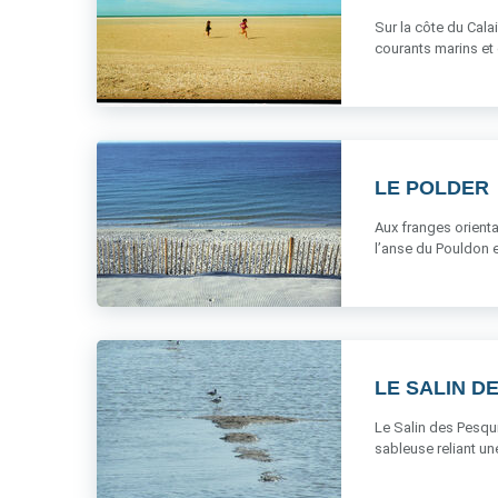
Sur la côte du Cala
courants marins et d
LE POLDER
Aux franges orienta
l’anse du Pouldon et
LE SALIN D
Le Salin des Pesqui
sableuse reliant une 