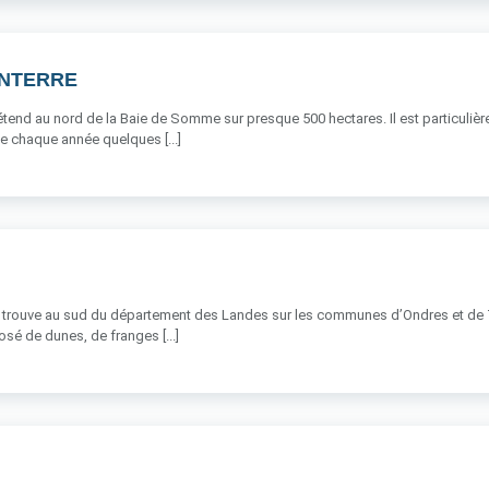
NTERRE
tend au nord de la Baie de Somme sur presque 500 hectares. Il est particuliè
le chaque année quelques [...]
 trouve au sud du département des Landes sur les communes d’Ondres et de Tarn
osé de dunes, de franges [...]