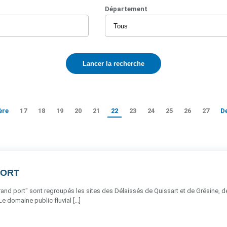
Département
ère
17
18
19
20
21
22
23
24
25
26
27
D
PORT
nd port" sont regroupés les sites des Délaissés de Quissart et de Grésine, de
e domaine public fluvial [...]