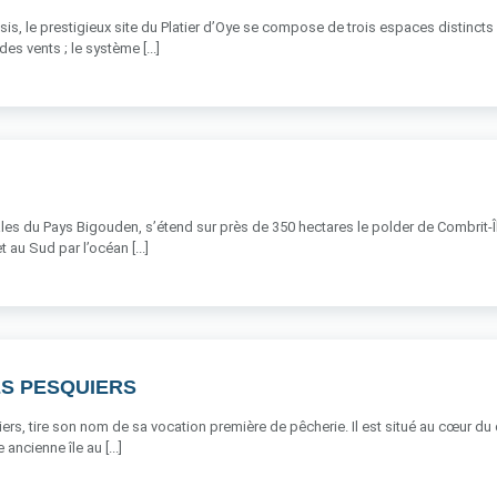
isis, le prestigieux site du Platier d’Oye se compose de trois espaces distincts
es vents ; le système [...]
les du Pays Bigouden, s’étend sur près de 350 hectares le polder de Combrit-Île-
 au Sud par l’océan [...]
ES PESQUIERS
ers, tire son nom de sa vocation première de pêcherie. Il est situé au cœur d
ancienne île au [...]