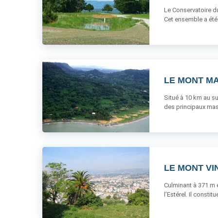
Le Conservatoire du
Cet ensemble a été 
LE MONT M
Situé à 10 km au s
des principaux massi
LE MONT VI
Culminant à 371 m e
l’Estérel. Il constit