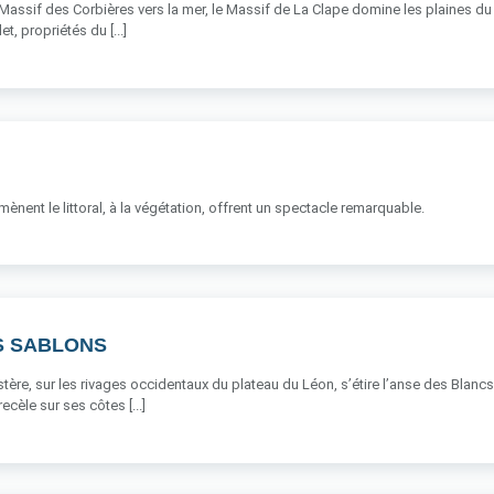
assif des Corbières vers la mer, le Massif de La Clape domine les plaines du N
et, propriétés du [...]
nent le littoral, à la végétation, offrent un spectacle remarquable.
S SABLONS
stère, sur les rivages occidentaux du plateau du Léon, s’étire l’anse des Blan
ecèle sur ses côtes [...]