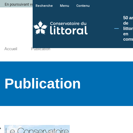
En poursuivant votre navigation sur le site du Conservatoire du littoral, vous a
Recherche
Menu
Contenu
50 a
de
litto
en
com
Accueil
Publication
Publication