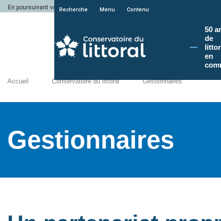
En poursuivant votre navigation sur le site du Conservatoire du littoral, vous a
Recherche
Menu
Contenu
50 a
de
litto
en
com
Accueil
Conservatoire du littoral
Gestionnaires
Gestionnaires