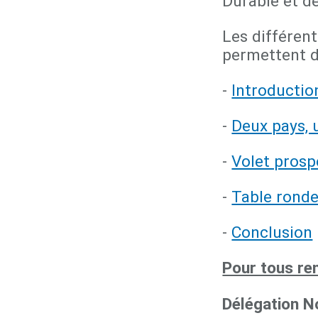
Durable et d
Les différen
permettent de
-
Introductio
-
Deux pays, 
-
Volet prosp
-
Table rond
-
Conclusion
Pour tous re
Délégation 