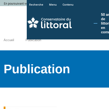
En poursuivant votre navigation sur le site du Conservatoire du littoral, vous a
Recherche
Menu
Contenu
50 a
de
litto
en
com
Accueil
Publication
Publication