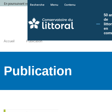
En poursuivant votre navigation sur le site du Conservatoire du littoral, vous a
Recherche
Menu
Contenu
50 a
de
litto
en
com
Accueil
Publication
Publication